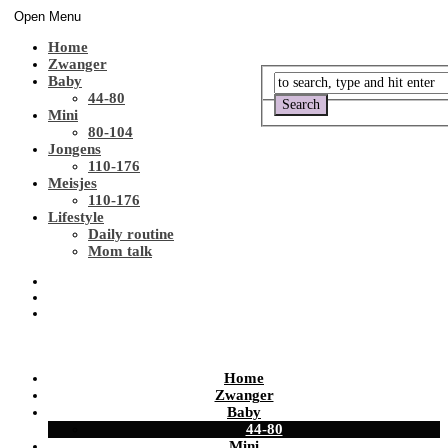
Open Menu
Home
Zwanger
Baby
44-80
Mini
80-104
Jongens
110-176
Meisjes
110-176
Lifestyle
Daily routine
Mom talk
Home
Zwanger
Baby
44-80
Mini