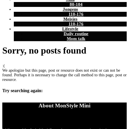
80-104
Jongens
110-176
Meisjes
110-176
Lifestyle
Daily routine
Mom talk
Sorry, no posts found
:(
We apologize but this page, post or resource does not exist or can not be
found. Perhaps it is necessary to change the call method to this page, post or
resource.
Try searching again:
About MonStyle Mini