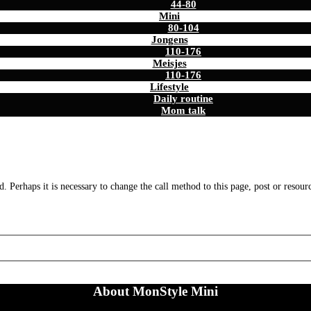
44-80
Mini
80-104
Jongens
110-176
Meisjes
110-176
Lifestyle
Daily routine
Mom talk
. Perhaps it is necessary to change the call method to this page, post or resour
About MonStyle Mini