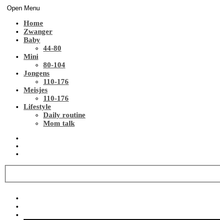
Open Menu
Home
Zwanger
Baby
44-80
Mini
80-104
Jongens
110-176
Meisjes
110-176
Lifestyle
Daily routine
Mom talk