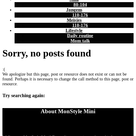
80-104
Jongens
110-176
Meisjes
110-176
Lifestyle
Daily routine
Mom talk
Sorry, no posts found
:(
We apologize but this page, post or resource does not exist or can not be
found. Perhaps it is necessary to change the call method to this page, post or
resource.
Try searching again:
About MonStyle Mini