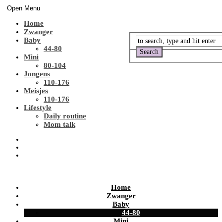
Open Menu
Home
Zwanger
Baby
44-80
Mini
80-104
Jongens
110-176
Meisjes
110-176
Lifestyle
Daily routine
Mom talk
Home
Zwanger
Baby
44-80
Mini