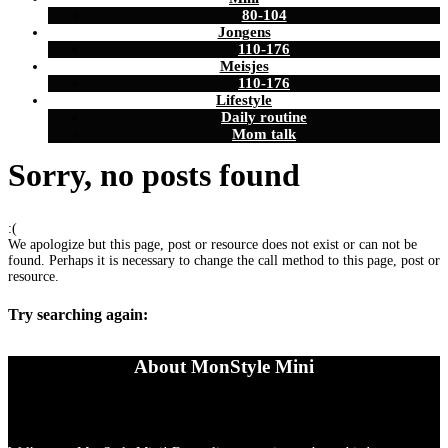
80-104
Jongens
110-176
Meisjes
110-176
Lifestyle
Daily routine
Mom talk
Sorry, no posts found
:(
We apologize but this page, post or resource does not exist or can not be
found. Perhaps it is necessary to change the call method to this page, post or
resource.
Try searching again:
About MonStyle Mini