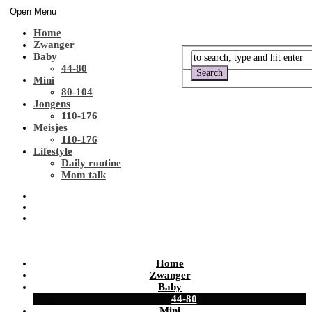
Open Menu
Home
Zwanger
Baby
44-80
Mini
80-104
Jongens
110-176
Meisjes
110-176
Lifestyle
Daily routine
Mom talk
Home
Zwanger
Baby
44-80
Mini