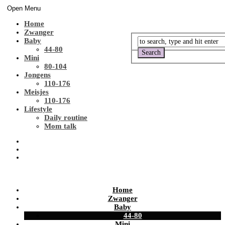
Open Menu
Home
Zwanger
Baby
44-80
Mini
80-104
Jongens
110-176
Meisjes
110-176
Lifestyle
Daily routine
Mom talk
Home
Zwanger
Baby
44-80
Mini