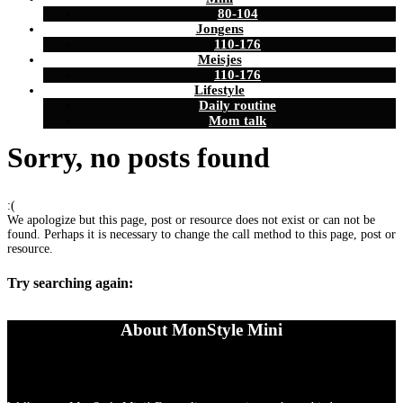
80-104
Jongens
110-176
Meisjes
110-176
Lifestyle
Daily routine
Mom talk
Sorry, no posts found
:(
We apologize but this page, post or resource does not exist or can not be
found. Perhaps it is necessary to change the call method to this page, post or
resource.
Try searching again:
About MonStyle Mini