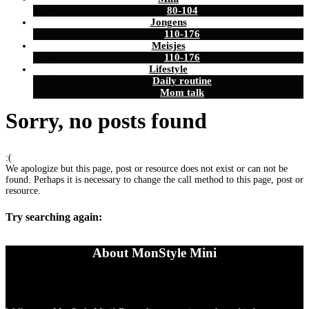
80-104
Jongens
110-176
Meisjes
110-176
Lifestyle
Daily routine
Mom talk
Sorry, no posts found
:(
We apologize but this page, post or resource does not exist or can not be
found. Perhaps it is necessary to change the call method to this page, post or
resource.
Try searching again:
About MonStyle Mini