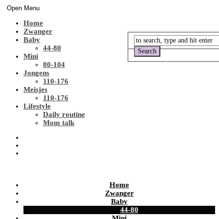
Open Menu
Home
Zwanger
Baby
44-80
Mini
80-104
Jongens
110-176
Meisjes
110-176
Lifestyle
Daily routine
Mom talk
Home
Zwanger
Baby
44-80
Mini