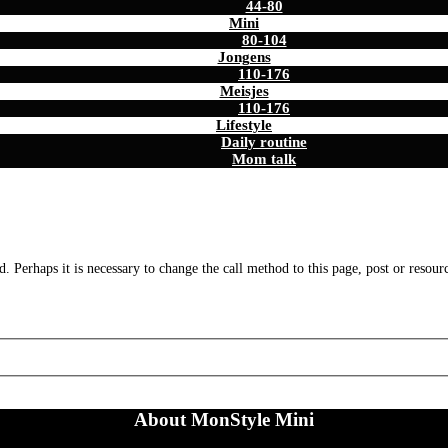
44-80
Mini
80-104
Jongens
110-176
Meisjes
110-176
Lifestyle
Daily routine
Mom talk
. Perhaps it is necessary to change the call method to this page, post or resour
About MonStyle Mini