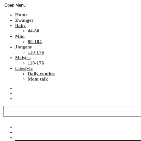
Open Menu
Home
Zwanger
Baby
44-80
Mini
80-104
Jongens
110-176
Meisjes
110-176
Lifestyle
Daily routine
Mom talk