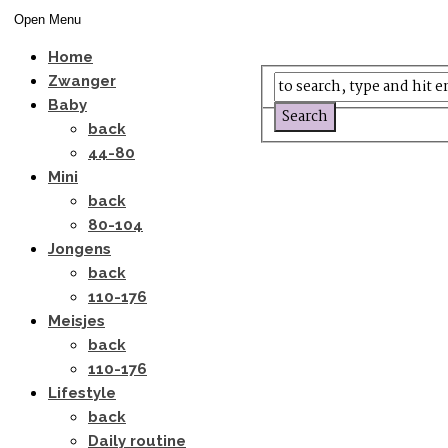
Open Menu
Home
Zwanger
Baby
back
44-80
Mini
back
80-104
Jongens
back
110-176
Meisjes
back
110-176
Lifestyle
back
Daily routine