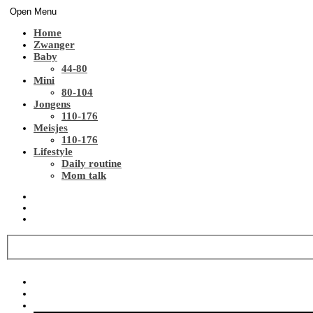
Open Menu
Home
Zwanger
Baby
44-80
Mini
80-104
Jongens
110-176
Meisjes
110-176
Lifestyle
Daily routine
Mom talk