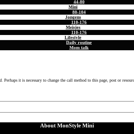
44-80
Mini
80-104
Jongens
110-176
Meisjes
110-176
Lifestyle
Daily routine
Mom talk
. Perhaps it is necessary to change the call method to this page, post or resour
About MonStyle Mini