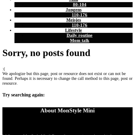
80-104
Jongens
110-176
Meisjes
110-176
Lifestyle
Daily routine
Mom talk
Sorry, no posts found
:(
We apologize but this page, post or resource does not exist or can not be
found. Perhaps it is necessary to change the call method to this page, post or
resource.
Try searching again:
About MonStyle Mini