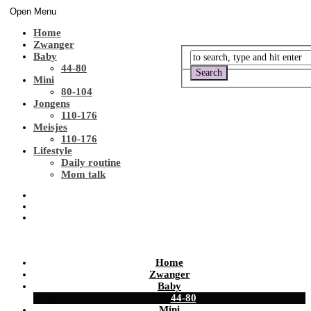
Open Menu
Home
Zwanger
Baby
44-80
Mini
80-104
Jongens
110-176
Meisjes
110-176
Lifestyle
Daily routine
Mom talk
Home
Zwanger
Baby
44-80
Mini