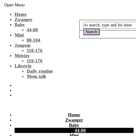
Open Menu
Home
Zwanger
Baby
44-80
Mini
80-104
Jongens
110-176
Meisjes
110-176
Lifestyle
Daily routine
Mom talk
Home
Zwanger
Baby
44-80
Mini