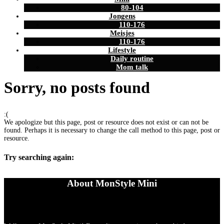
80-104
Jongens
110-176
Meisjes
110-176
Lifestyle
Daily routine
Mom talk
Sorry, no posts found
:(
We apologize but this page, post or resource does not exist or can not be
found. Perhaps it is necessary to change the call method to this page, post or
resource.
Try searching again:
About MonStyle Mini