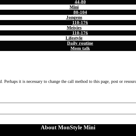
44-80
Mini
80-104
Jongens
110-176
Meisjes
110-176
Lifestyle
Daily routine
Mom talk
. Perhaps it is necessary to change the call method to this page, post or resour
About MonStyle Mini