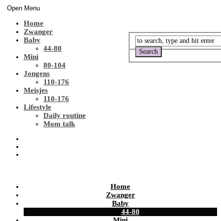
Open Menu
Home
Zwanger
Baby
44-80
Mini
80-104
Jongens
110-176
Meisjes
110-176
Lifestyle
Daily routine
Mom talk
Home
Zwanger
Baby
44-80
Mini