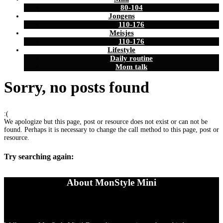
80-104
Jongens
110-176
Meisjes
110-176
Lifestyle
Daily routine
Mom talk
Sorry, no posts found
:(
We apologize but this page, post or resource does not exist or can not be
found. Perhaps it is necessary to change the call method to this page, post or
resource.
Try searching again:
About MonStyle Mini