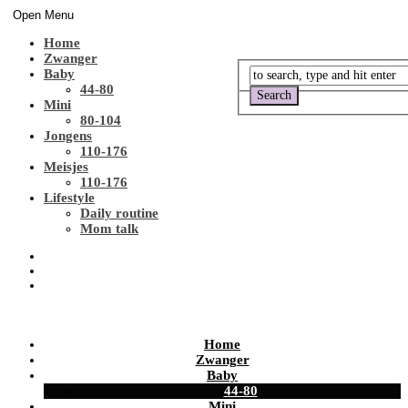
Open Menu
Home
Zwanger
Baby
44-80
Mini
80-104
Jongens
110-176
Meisjes
110-176
Lifestyle
Daily routine
Mom talk
Home
Zwanger
Baby
44-80
Mini