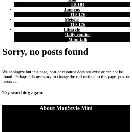
80-104
Jongens
110-176
Meisjes
110-176
Lifestyle
Daily routine
Mom talk
Sorry, no posts found
:(
We apologize but this page, post or resource does not exist or can not be
found. Perhaps it is necessary to change the call method to this page, post or
resource.
Try searching again:
About MonStyle Mini