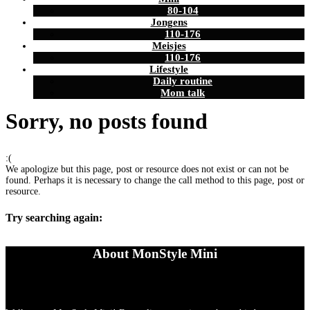
80-104
Jongens
110-176
Meisjes
110-176
Lifestyle
Daily routine
Mom talk
Sorry, no posts found
:(
We apologize but this page, post or resource does not exist or can not be
found. Perhaps it is necessary to change the call method to this page, post or
resource.
Try searching again:
About MonStyle Mini