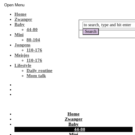
Open Menu
Home
Zwanger
Baby
44-80
Mini
80-104
Jongens
110-176
Meisjes
110-176
Lifestyle
Daily routine
Mom talk
Home
Zwanger
Baby
44-80
Mini