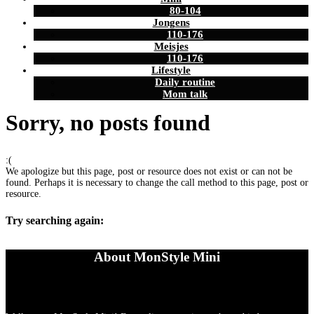
80-104
Jongens
110-176
Meisjes
110-176
Lifestyle
Daily routine
Mom talk
Sorry, no posts found
:(
We apologize but this page, post or resource does not exist or can not be
found. Perhaps it is necessary to change the call method to this page, post or
resource.
Try searching again:
About MonStyle Mini