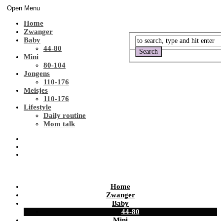
Open Menu
Home
Zwanger
Baby
44-80
Mini
80-104
Jongens
110-176
Meisjes
110-176
Lifestyle
Daily routine
Mom talk
Home
Zwanger
Baby
44-80
Mini