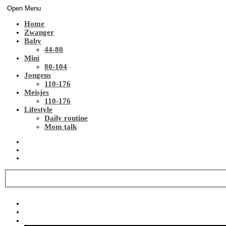
Open Menu
Home
Zwanger
Baby
44-80
Mini
80-104
Jongens
110-176
Meisjes
110-176
Lifestyle
Daily routine
Mom talk