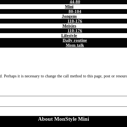
44-80
Mini
80-104
Jongens
110-176
Meisjes
110-176
Lifestyle
Daily routine
Mom talk
. Perhaps it is necessary to change the call method to this page, post or resour
About MonStyle Mini