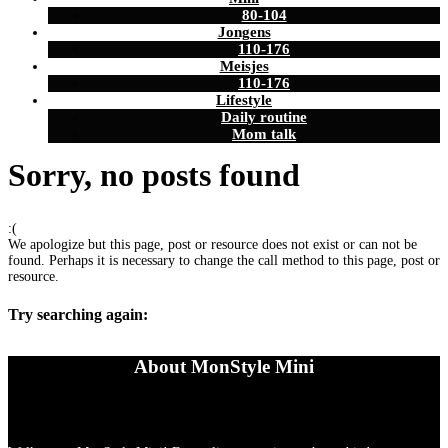
80-104
Jongens
110-176
Meisjes
110-176
Lifestyle
Daily routine
Mom talk
Sorry, no posts found
:(
We apologize but this page, post or resource does not exist or can not be
found. Perhaps it is necessary to change the call method to this page, post or
resource.
Try searching again:
About MonStyle Mini