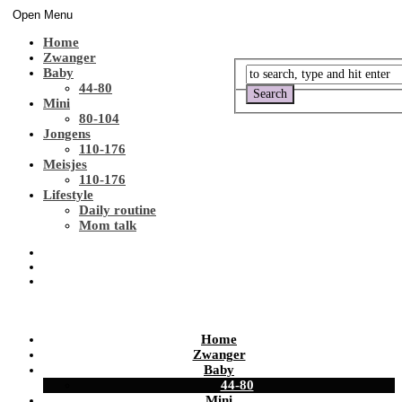
Open Menu
Home
Zwanger
Baby
44-80
Mini
80-104
Jongens
110-176
Meisjes
110-176
Lifestyle
Daily routine
Mom talk
Home
Zwanger
Baby
44-80
Mini