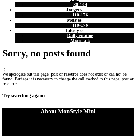
80-104
Jongens
110-176
Meisjes
110-176
Lifestyle
Daily routine
Mom talk
Sorry, no posts found
:(
We apologize but this page, post or resource does not exist or can not be
found. Perhaps it is necessary to change the call method to this page, post or
resource.
Try searching again:
About MonStyle Mini