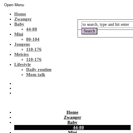
Open Menu
Home
Zwanger
Baby
44-80
Mini
80-104
Jongens
110-176
Meisjes
110-176
Lifestyle
Daily routine
Mom talk
Home
Zwanger
Baby
44-80
Mini