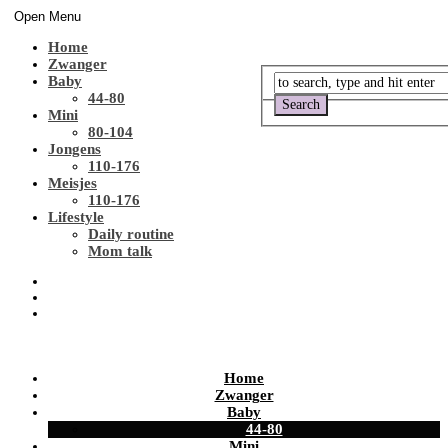
Open Menu
Home
Zwanger
Baby
44-80
Mini
80-104
Jongens
110-176
Meisjes
110-176
Lifestyle
Daily routine
Mom talk
Home
Zwanger
Baby
44-80
Mini