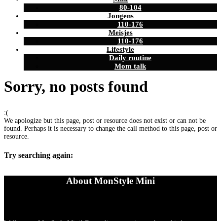
80-104
Jongens
110-176
Meisjes
110-176
Lifestyle
Daily routine
Mom talk
Sorry, no posts found
:(
We apologize but this page, post or resource does not exist or can not be
found. Perhaps it is necessary to change the call method to this page, post or
resource.
Try searching again:
About MonStyle Mini