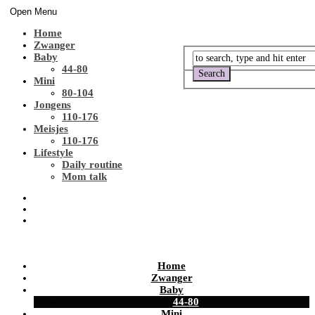
Open Menu
Home
Zwanger
Baby
44-80
Mini
80-104
Jongens
110-176
Meisjes
110-176
Lifestyle
Daily routine
Mom talk
Home
Zwanger
Baby
44-80
Mini