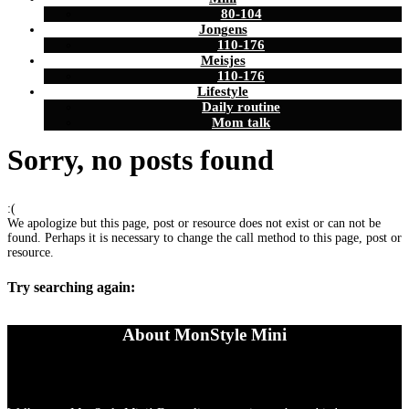
80-104
Jongens
110-176
Meisjes
110-176
Lifestyle
Daily routine
Mom talk
Sorry, no posts found
:(
We apologize but this page, post or resource does not exist or can not be
found. Perhaps it is necessary to change the call method to this page, post or
resource.
Try searching again:
About MonStyle Mini