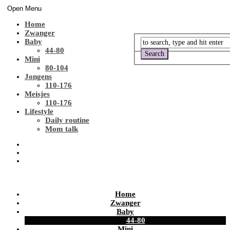
Open Menu
Home
Zwanger
Baby
44-80
Mini
80-104
Jongens
110-176
Meisjes
110-176
Lifestyle
Daily routine
Mom talk
Home
Zwanger
Baby
44-80
Mini