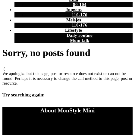
80-104
Jongens
110-176
Meisjes
110-176
Lifestyle
Daily routine
Mom talk
Sorry, no posts found
:(
We apologize but this page, post or resource does not exist or can not be
found. Perhaps it is necessary to change the call method to this page, post or
resource.
Try searching again:
About MonStyle Mini