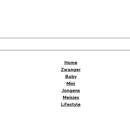
Home
Zwanger
Baby
Mini
Jongens
Meisjes
Lifestyle