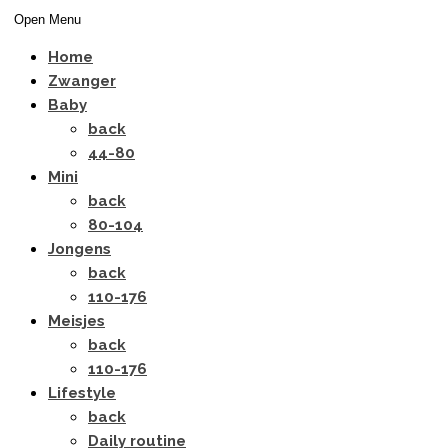
Open Menu
Home
Zwanger
Baby
back
44-80
Mini
back
80-104
Jongens
back
110-176
Meisjes
back
110-176
Lifestyle
back
Daily routine