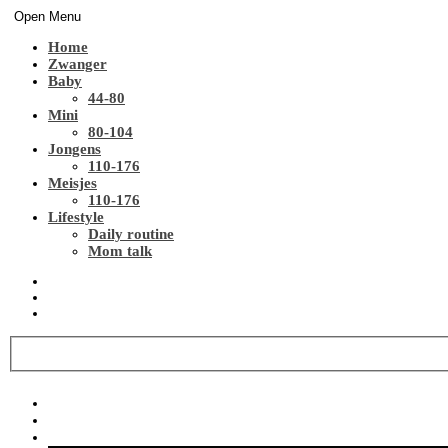
Open Menu
Home
Zwanger
Baby
44-80
Mini
80-104
Jongens
110-176
Meisjes
110-176
Lifestyle
Daily routine
Mom talk