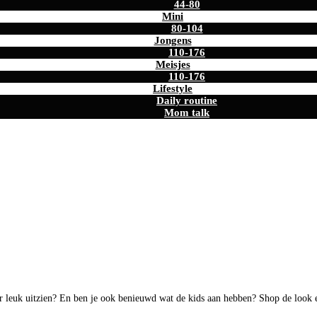
44-80
Mini
80-104
Jongens
110-176
Meisjes
110-176
Lifestyle
Daily routine
Mom talk
per leuk uitzien? En ben je ook benieuwd wat de kids aan hebben? Shop de look 