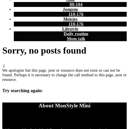
80-104
Jongens
110-176
Meisjes
110-176
Lifestyle
Daily routine
Mom talk
Sorry, no posts found
:(
We apologize but this page, post or resource does not exist or can not be
found. Perhaps it is necessary to change the call method to this page, post or
resource.
Try searching again:
About MonStyle Mini