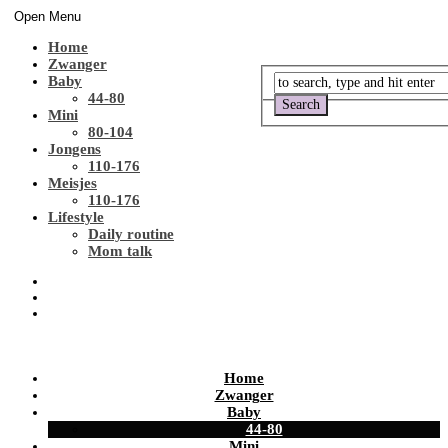
Open Menu
Home
Zwanger
Baby
44-80
Mini
80-104
Jongens
110-176
Meisjes
110-176
Lifestyle
Daily routine
Mom talk
Home
Zwanger
Baby
44-80
Mini