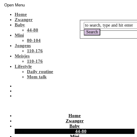
Open Menu
Home
Zwanger
Baby
44-80
Mini
80-104
Jongens
110-176
Meisjes
110-176
Lifestyle
Daily routine
Mom talk
Home
Zwanger
Baby
44-80
Mini