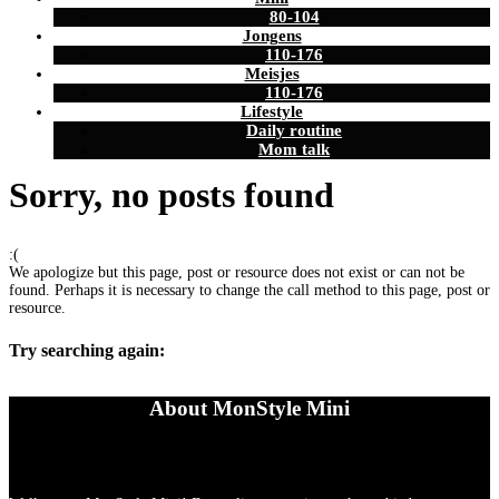
80-104
Jongens
110-176
Meisjes
110-176
Lifestyle
Daily routine
Mom talk
Sorry, no posts found
:(
We apologize but this page, post or resource does not exist or can not be
found. Perhaps it is necessary to change the call method to this page, post or
resource.
Try searching again:
About MonStyle Mini