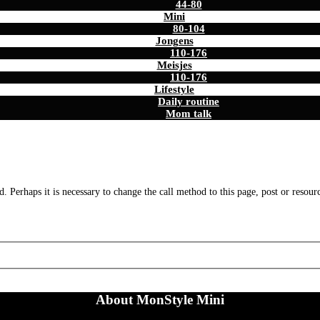
44-80
Mini
80-104
Jongens
110-176
Meisjes
110-176
Lifestyle
Daily routine
Mom talk
. Perhaps it is necessary to change the call method to this page, post or resour
About MonStyle Mini