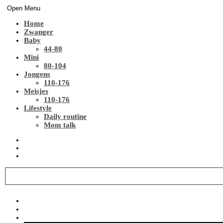
Open Menu
Home
Zwanger
Baby
44-80
Mini
80-104
Jongens
110-176
Meisjes
110-176
Lifestyle
Daily routine
Mom talk