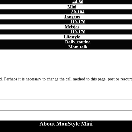
44-80
Mini
80-104
Jongens
110-176
Meisjes
110-176
Lifestyle
Daily routine
Mom talk
. Perhaps it is necessary to change the call method to this page, post or resour
About MonStyle Mini