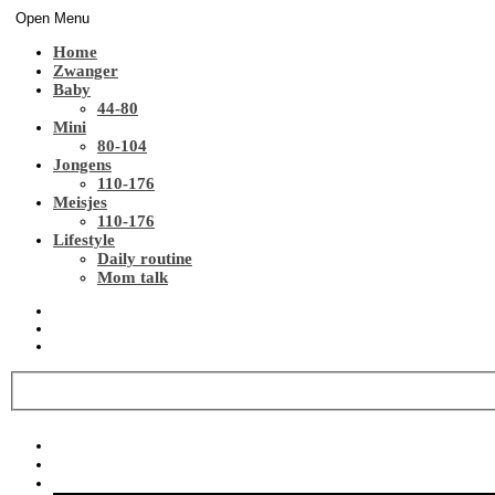
Open Menu
Home
Zwanger
Baby
44-80
Mini
80-104
Jongens
110-176
Meisjes
110-176
Lifestyle
Daily routine
Mom talk