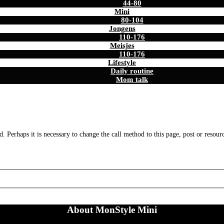
44-80
Mini
80-104
Jongens
110-176
Meisjes
110-176
Lifestyle
Daily routine
Mom talk
. Perhaps it is necessary to change the call method to this page, post or resour
About MonStyle Mini