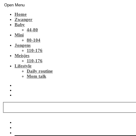
Open Menu
Home
Zwanger
Baby
44-80
Mini
80-104
Jongens
110-176
Meisjes
110-176
Lifestyle
Daily routine
Mom talk