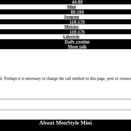
44-80
Mini
80-104
Jongens
110-176
Meisjes
110-176
Lifestyle
Daily routine
Mom talk
. Perhaps it is necessary to change the call method to this page, post or resour
About MonStyle Mini