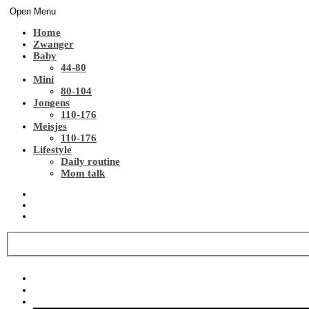
Open Menu
Home
Zwanger
Baby
44-80
Mini
80-104
Jongens
110-176
Meisjes
110-176
Lifestyle
Daily routine
Mom talk