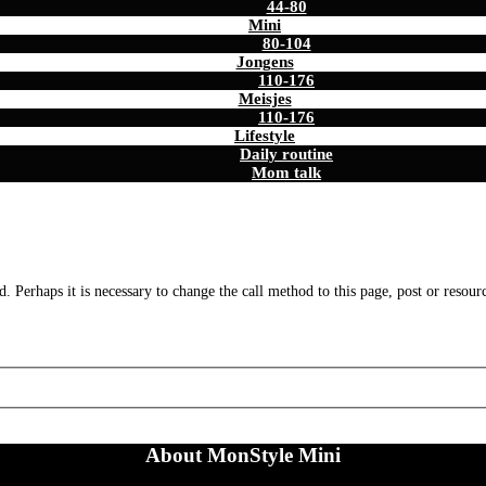
44-80
Mini
80-104
Jongens
110-176
Meisjes
110-176
Lifestyle
Daily routine
Mom talk
. Perhaps it is necessary to change the call method to this page, post or resour
About MonStyle Mini