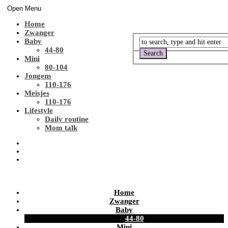
Open Menu
Home
Zwanger
Baby
44-80
Mini
80-104
Jongens
110-176
Meisjes
110-176
Lifestyle
Daily routine
Mom talk
Home
Zwanger
Baby
44-80
Mini