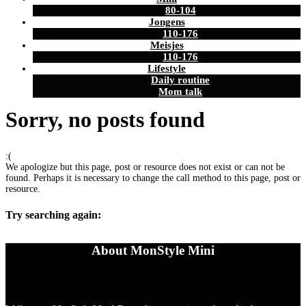
80-104
Jongens
110-176
Meisjes
110-176
Lifestyle
Daily routine
Mom talk
Sorry, no posts found
:(
We apologize but this page, post or resource does not exist or can not be
found. Perhaps it is necessary to change the call method to this page, post or
resource.
Try searching again:
About MonStyle Mini