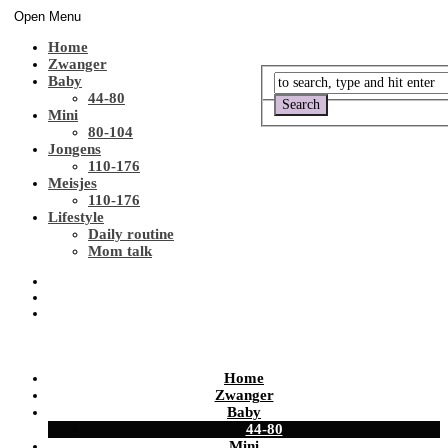
Open Menu
Home
Zwanger
Baby
44-80
Mini
80-104
Jongens
110-176
Meisjes
110-176
Lifestyle
Daily routine
Mom talk
Home
Zwanger
Baby
44-80
Mini