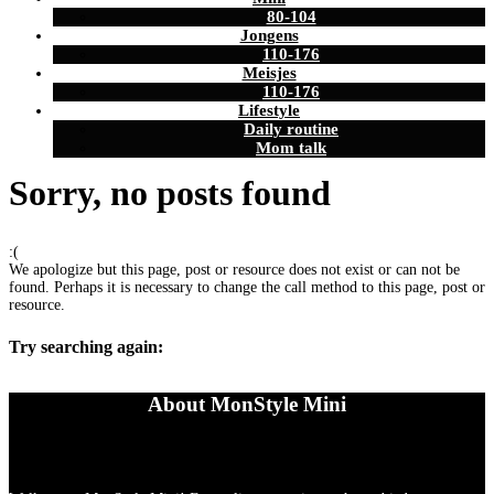
80-104
Jongens
110-176
Meisjes
110-176
Lifestyle
Daily routine
Mom talk
Sorry, no posts found
:(
We apologize but this page, post or resource does not exist or can not be
found. Perhaps it is necessary to change the call method to this page, post or
resource.
Try searching again:
About MonStyle Mini