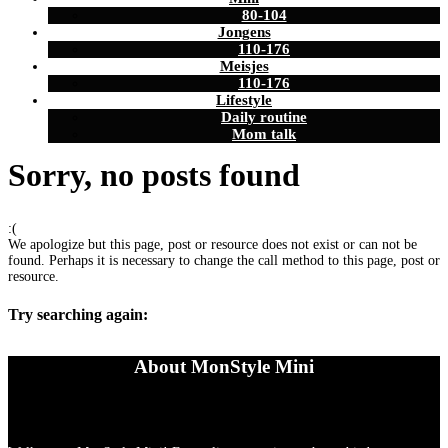
80-104
Jongens
110-176
Meisjes
110-176
Lifestyle
Daily routine
Mom talk
Sorry, no posts found
:(
We apologize but this page, post or resource does not exist or can not be
found. Perhaps it is necessary to change the call method to this page, post or
resource.
Try searching again:
About MonStyle Mini