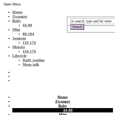
Open Menu
Home
Zwanger
Baby
44-80
Mini
80-104
Jongens
110-176
Meisjes
110-176
Lifestyle
Daily routine
Mom talk
Home
Zwanger
Baby
44-80
Mini