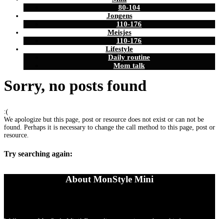
80-104
Jongens
110-176
Meisjes
110-176
Lifestyle
Daily routine
Mom talk
Sorry, no posts found
:(
We apologize but this page, post or resource does not exist or can not be
found. Perhaps it is necessary to change the call method to this page, post or
resource.
Try searching again:
About MonStyle Mini