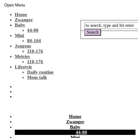
Open Menu
Home
Zwanger
Baby
44-80
Mini
80-104
Jongens
110-176
Meisjes
110-176
Lifestyle
Daily routine
Mom talk
Home
Zwanger
Baby
44-80
Mini