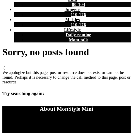
80-104
Jongens
110-176
Meisjes
110-176
Lifestyle
Daily routine
Mom talk
Sorry, no posts found
:(
We apologize but this page, post or resource does not exist or can not be
found. Perhaps it is necessary to change the call method to this page, post or
resource.
Try searching again:
About MonStyle Mini