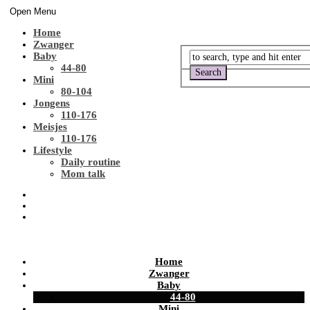
Open Menu
Home
Zwanger
Baby
44-80
Mini
80-104
Jongens
110-176
Meisjes
110-176
Lifestyle
Daily routine
Mom talk
Home
Zwanger
Baby
44-80
Mini