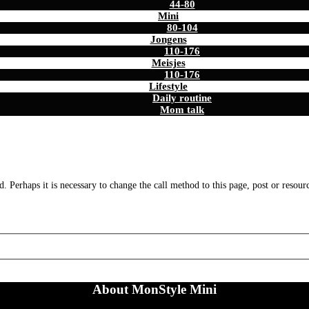
44-80
Mini
80-104
Jongens
110-176
Meisjes
110-176
Lifestyle
Daily routine
Mom talk
. Perhaps it is necessary to change the call method to this page, post or resour
About MonStyle Mini