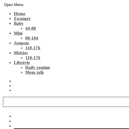
Open Menu
Home
Zwanger
Baby
44-80
Mini
80-104
Jongens
110-176
Meisjes
110-176
Lifestyle
Daily routine
Mom talk