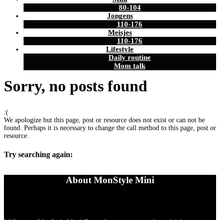
80-104
Jongens
110-176
Meisjes
110-176
Lifestyle
Daily routine
Mom talk
Sorry, no posts found
:(
We apologize but this page, post or resource does not exist or can not be
found. Perhaps it is necessary to change the call method to this page, post or
resource.
Try searching again:
About MonStyle Mini