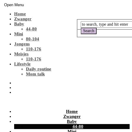
Open Menu
Home
Zwanger
Baby
44-80
Mini
80-104
Jongens
110-176
Meisjes
110-176
Lifestyle
Daily routine
Mom talk
Home
Zwanger
Baby
44-80
Mini