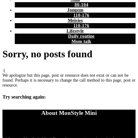
80-104
Jongens
110-176
Meisjes
110-176
Lifestyle
Daily routine
Mom talk
Sorry, no posts found
:(
We apologize but this page, post or resource does not exist or can not be
found. Perhaps it is necessary to change the call method to this page, post or
resource.
Try searching again:
About MonStyle Mini