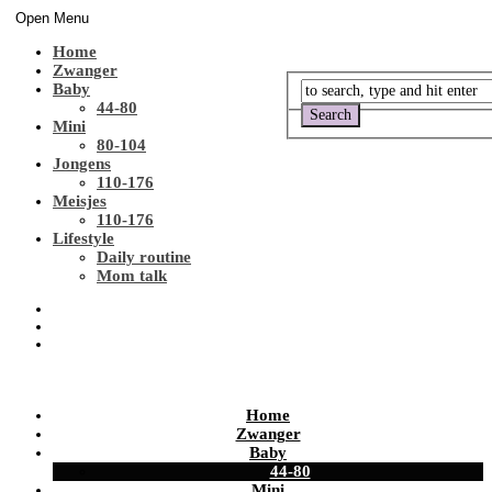
Open Menu
Home
Zwanger
Baby
44-80
Mini
80-104
Jongens
110-176
Meisjes
110-176
Lifestyle
Daily routine
Mom talk
Home
Zwanger
Baby
44-80
Mini