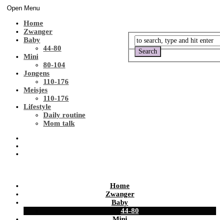
Open Menu
Home
Zwanger
Baby
44-80
Mini
80-104
Jongens
110-176
Meisjes
110-176
Lifestyle
Daily routine
Mom talk
Home
Zwanger
Baby
44-80
Mini