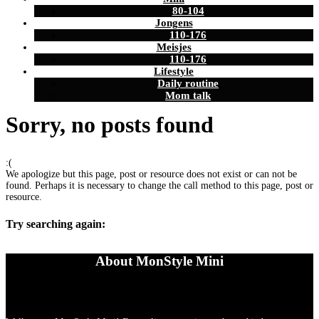
80-104
Jongens
110-176
Meisjes
110-176
Lifestyle
Daily routine
Mom talk
Sorry, no posts found
:(
We apologize but this page, post or resource does not exist or can not be
found. Perhaps it is necessary to change the call method to this page, post or
resource.
Try searching again:
About MonStyle Mini