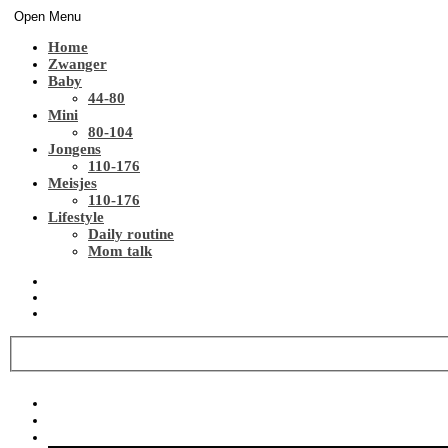
Open Menu
Home
Zwanger
Baby
44-80
Mini
80-104
Jongens
110-176
Meisjes
110-176
Lifestyle
Daily routine
Mom talk