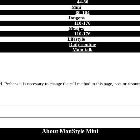
44-80
Mini
80-104
Jongens
110-176
Meisjes
110-176
Lifestyle
Daily routine
Mom talk
. Perhaps it is necessary to change the call method to this page, post or resour
About MonStyle Mini