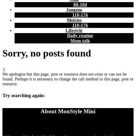
80-104
Jongens
110-176
Meisjes
110-176
Lifestyle
Daily routine
Mom talk
Sorry, no posts found
:(
We apologize but this page, post or resource does not exist or can not be
found. Perhaps it is necessary to change the call method to this page, post or
resource.
Try searching again:
About MonStyle Mini