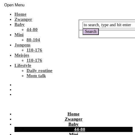
Open Menu
Home
Zwanger
Baby
44-80
Mini
80-104
Jongens
110-176
Meisjes
110-176
Lifestyle
Daily routine
Mom talk
Home
Zwanger
Baby
44-80
Mini