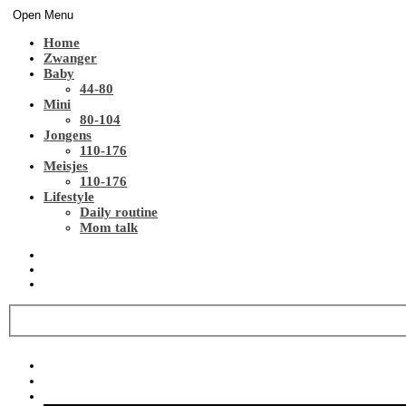
Open Menu
Home
Zwanger
Baby
44-80
Mini
80-104
Jongens
110-176
Meisjes
110-176
Lifestyle
Daily routine
Mom talk