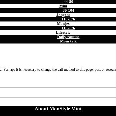
44-80
Mini
80-104
Jongens
110-176
Meisjes
110-176
Lifestyle
Daily routine
Mom talk
. Perhaps it is necessary to change the call method to this page, post or resour
About MonStyle Mini