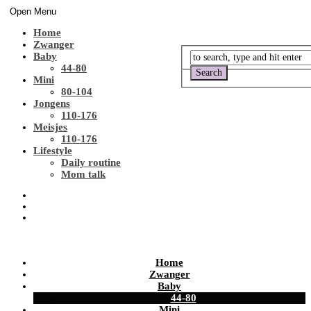
Open Menu
Home
Zwanger
Baby
44-80
Mini
80-104
Jongens
110-176
Meisjes
110-176
Lifestyle
Daily routine
Mom talk
Home
Zwanger
Baby
44-80
Mini