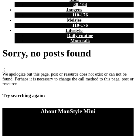
80-104
Jongens
110-176
Meisjes
110-176
Lifestyle
Daily routine
Mom talk
Sorry, no posts found
:(
We apologize but this page, post or resource does not exist or can not be
found. Perhaps it is necessary to change the call method to this page, post or
resource.
Try searching again:
About MonStyle Mini