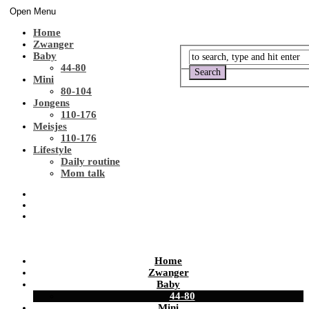
Open Menu
Home
Zwanger
Baby
44-80
Mini
80-104
Jongens
110-176
Meisjes
110-176
Lifestyle
Daily routine
Mom talk
Home
Zwanger
Baby
44-80
Mini