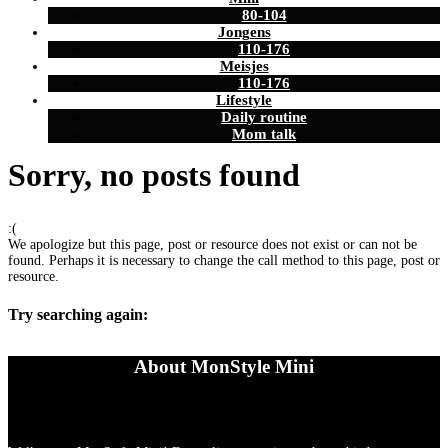
80-104
Jongens
110-176
Meisjes
110-176
Lifestyle
Daily routine
Mom talk
Sorry, no posts found
:(
We apologize but this page, post or resource does not exist or can not be
found. Perhaps it is necessary to change the call method to this page, post or
resource.
Try searching again:
About MonStyle Mini