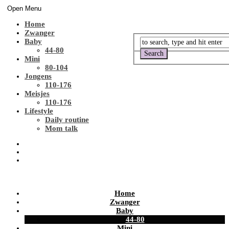
Open Menu
Home
Zwanger
Baby
44-80
Mini
80-104
Jongens
110-176
Meisjes
110-176
Lifestyle
Daily routine
Mom talk
Home
Zwanger
Baby
44-80
Mini