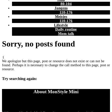
80-104
Jongens
110-176
Meisjes
110-176
Lifestyle
Daily routine
Mom talk
Sorry, no posts found
:(
We apologize but this page, post or resource does not exist or can not be
found. Perhaps it is necessary to change the call method to this page, post or
resource.
Try searching again:
About MonStyle Mini