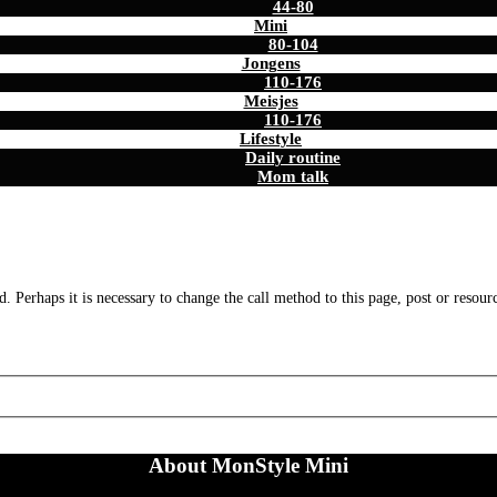
44-80
Mini
80-104
Jongens
110-176
Meisjes
110-176
Lifestyle
Daily routine
Mom talk
. Perhaps it is necessary to change the call method to this page, post or resour
About MonStyle Mini