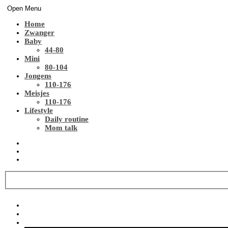
Open Menu
Home
Zwanger
Baby
44-80
Mini
80-104
Jongens
110-176
Meisjes
110-176
Lifestyle
Daily routine
Mom talk