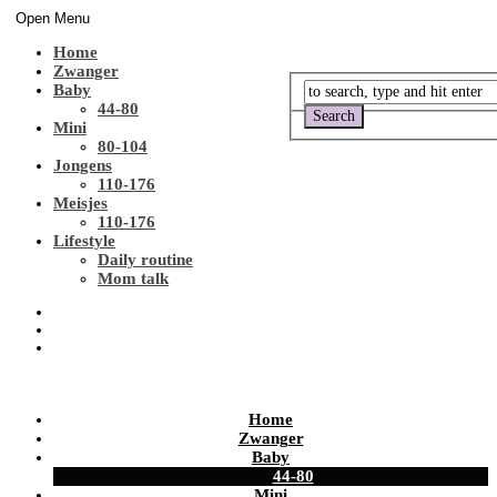
Open Menu
Home
Zwanger
Baby
44-80
Mini
80-104
Jongens
110-176
Meisjes
110-176
Lifestyle
Daily routine
Mom talk
Home
Zwanger
Baby
44-80
Mini