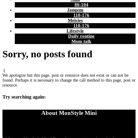
80-104
Jongens
110-176
Meisjes
110-176
Lifestyle
Daily routine
Mom talk
Sorry, no posts found
:(
We apologize but this page, post or resource does not exist or can not be
found. Perhaps it is necessary to change the call method to this page, post or
resource.
Try searching again:
About MonStyle Mini