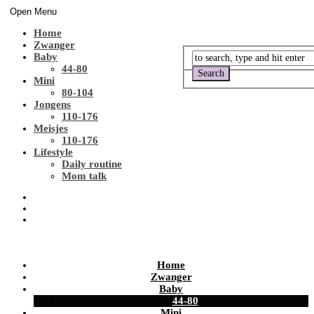
Open Menu
Home
Zwanger
Baby
44-80
Mini
80-104
Jongens
110-176
Meisjes
110-176
Lifestyle
Daily routine
Mom talk
Home
Zwanger
Baby
44-80
Mini