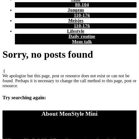
80-104
Jongens
110-176
Meisjes
110-176
Lifestyle
Daily routine
Mom talk
Sorry, no posts found
:(
We apologize but this page, post or resource does not exist or can not be
found. Perhaps it is necessary to change the call method to this page, post or
resource.
Try searching again:
About MonStyle Mini